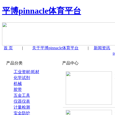
平博pinnacle体育平台
首 页
|
关于平博pinnacle体育平台
|
新闻资讯
产品分类
产品中心
工业资材/耗材
化学试剂
机械
胶带
五金工具
仪器仪表
计量检测
安全防护