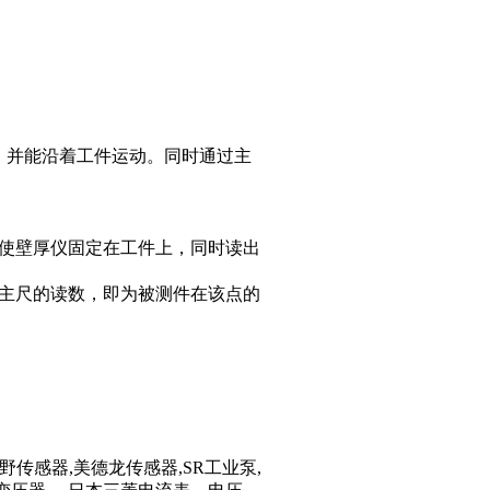
，并能沿着工件运动。同时通过主
端使壁厚仪固定在工件上，同时读出
和主尺的读数，即为被测件在该点的
小野传感器,美德龙传感器,SR工业泵,