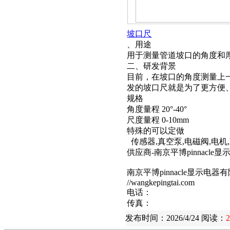
坡口尺
、用途
用于测量管道坡口的角度和
二、研发背景
目前，在坡口的角度测量上
发的坡口尺就是为了更方便
规格
角度量程 20°-40°
尺度量程 0-10mm
特殊的可以定做
传感器,真空泵,电磁阀,电机
供应商-南京平博pinnacle
南京平博pinnacle显示电器
//wangkepingtai.com
电话：
传真：
发布时间：2026/4/24 阅读：