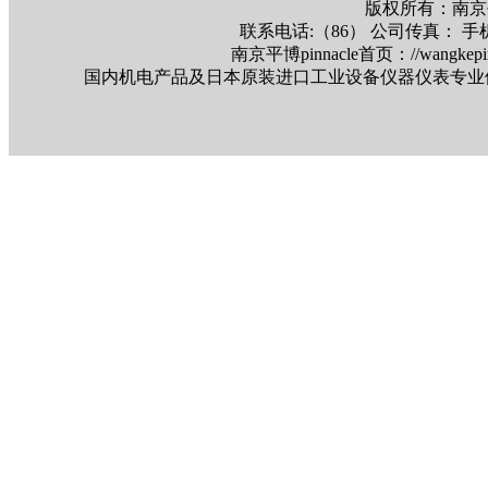
版权所有：南京平
联系电话:（86） 公司传真： 手机
南京平博pinnacle首页：//wangk
国内机电产品及日本原装进口工业设备仪器仪表专业供应商：南京