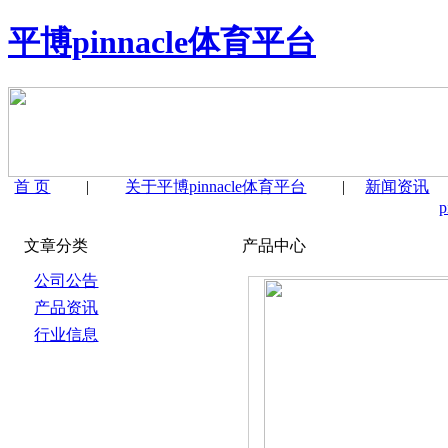
平博pinnacle体育平台
首 页
|
关于平博pinnacle体育平台
|
新闻资讯
文章分类
产品中心
公司公告
产品资讯
行业信息