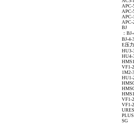
AC5-
APC-
APC-
APC-
APC-
BJ
：BJ-
BJ-4-
E压力开
HU3-
HU4-
HMS1
VF1-2
1M2-
HU1-
HMS0
HMS0
HMS1
VF1-
VF1-2
URE
PLUS
SG