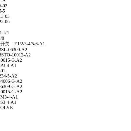
1-A
5-02
5-5
13-03
22-06
4-1/4
3/8
关：E1/2/3-4/5-6-A1
3SL-06309-A2
3STO-10012-A2
0015-G.A2
P3-4-A1
301
234-5-A2
4006-G-A2
6309-G-A2
0015-G-A2
2M3-4-A1
S3-4-A1
SOLVE