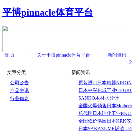
平博pinnacle体育平台
首 页
|
关于平博pinnacle体育平台
|
新闻资讯
文章分类
新闻资讯
公司公告
原装进口日本精器NIHON SE
日本中兴化成工业CHUK
产品资讯
SANKO木材水分计
行业信息
全国火爆销售日本Mothertoo
总代理日本理化工业RKC 温度
全国低价供应日本KRK笠原
日本SAKAZUME坂洁 LED表