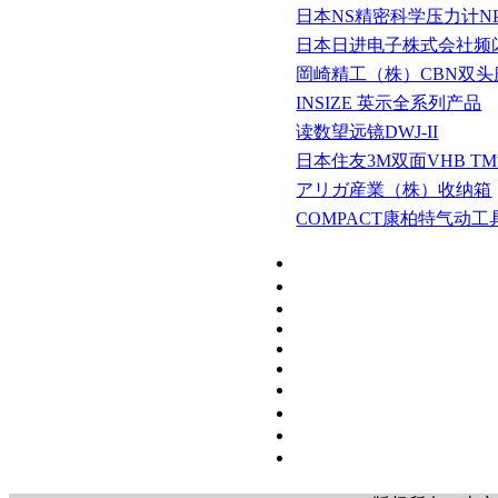
日本NS精密科学压力计NPG
日本日进电子株式会社频闪仪
岡崎精工（株）CBN双
INSIZE 英示全系列产品
读数望远镜DWJ-II
日本住友3M双面VHB T
アリガ産業（株）收纳箱
COMPACT康柏特气动工